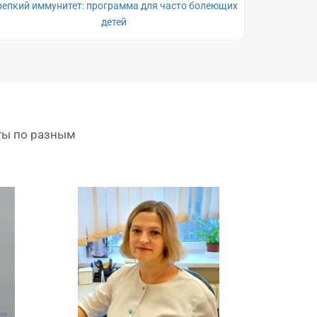
репкий иммунитет: программа для часто болеющих
Г
детей
ты по разным