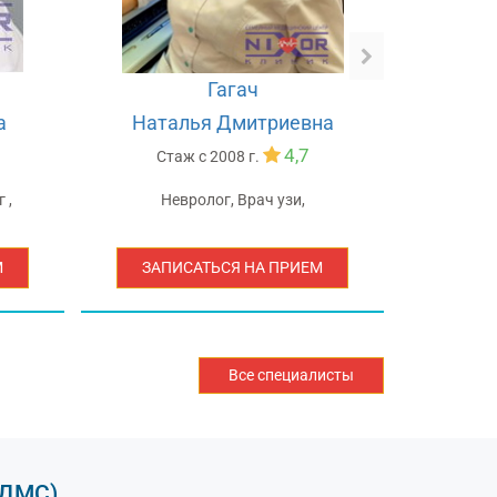
Гагач
а
Наталья Дмитриевна
Ас
4,7
Стаж с
2008 г.
С
 ,
Невролог, Врач узи,
Дермат
Косм
М
ЗАПИСАТЬСЯ НА ПРИЕМ
ЗАП
Все специалисты
ДМC)