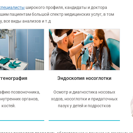
специалисты
широкого профиля, кандидаты и доктора
ашим пациентам большой спектр медицинских услуг, в том
 все виды анализов и т.д
тгенография
Эндоскопия носоглотки
афию позвоночника,
Осмотр и диагностика носовых
Пол
внутренних органов,
ходов, носоглотки и придаточных
с
костей.
пазух у детей и подростков