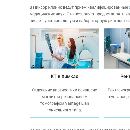
В Никсор клиник ведут прием квалифицированные
медицинских наук. Это позволяет предоставлять н
числе функциональную и лабораторную диагностику,
ках
КТ в Химках
Рен
ольшинство
Отделение диагностики оснащено
Рентгеногр
тадиях, в том
магнитно-резонансным
суставов, 
оступных
томографом Vantage Elan
туннельного типа.