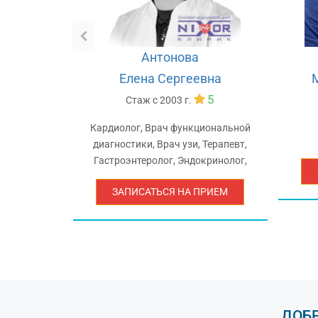
н
Антонова
ич
Елена Сергеевна
5
5
Стаж с
2003 г.
Кардиолог, Врач функциональной
диагностики, Врач узи, Терапевт,
Гастроэнтеролог, Эндокринолог,
РИЕМ
ЗАПИСАТЬСЯ НА ПРИЕМ
ДОБ