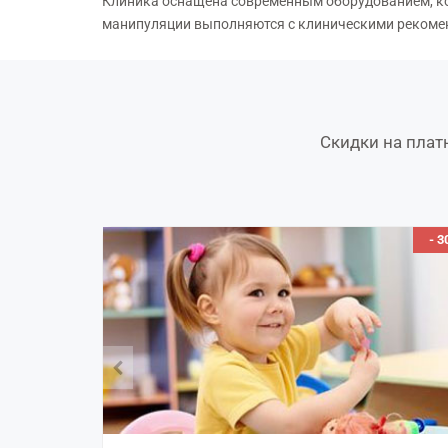
Клиника оснащена современным оборудованием, кот
манипуляции выполняются с клиническими рекоме
Скидки на плат
ЛЬНАЯ ЦЕНА
- 