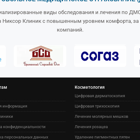
иализированные виды обследования и лечения по ДМС
в Никсор Клиник с повышенным уровнем комфорта, за 
компаний.
там
Косметология
Цифровая дерматоскопия
я информация
Цифровая трихоскопия
линики
Лечение молярных мешков
а конфиденциальности
Лечения розацеа
ка персональных данных
Удаление пигментных пятен