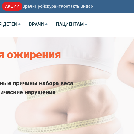
АКЦИИ
Врачи
Прейскурант
Контакты
Видео
Я ДЕТЕЙ
ВРАЧИ
ПАЦИЕНТАМ
+
+
+
я ожирения
ные причины набора веса,
лические нарушения