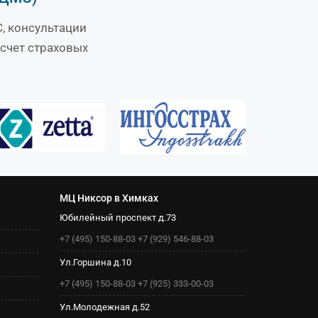
, консультации
счет страховых
МЦ Никсор в Химках
Юбилейный проспект д.73
+7 (495) 150-88-03
+7 (929) 546-88-03
Ул.Горшина д.10
+7 (495) 150-88-03
+7 (925) 333-00-03
Ул.Молодежная д.52