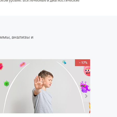
ком уровне. Все лечебные и диагностические
аммы, анализы и
- 17%