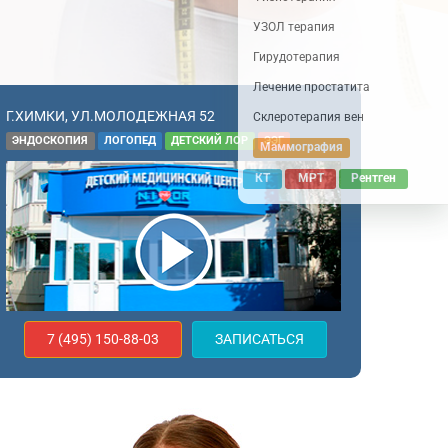
УЗОЛ терапия
Гирудотерапия
Лечение простатита
Г.ХИМКИ, УЛ.МОЛОДЕЖНАЯ 52
Склеротерапия вен
ЭНДОСКОПИЯ
ЛОГОПЕД
ДЕТСКИЙ ЛОР
ЭЭГ
Маммография
КТ
МРТ
Рентген
7 (495) 150-88-03
ЗАПИСАТЬСЯ