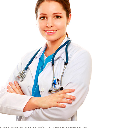
Гастроскопия
Удаление родинок
учите подробную информацию о
Хирургическое удаление
остоянии слизистой оболочки
рекомендовано при подозрении 
пищевода, желудка и
злокачественное образование
двенадцатиперстной кишки.