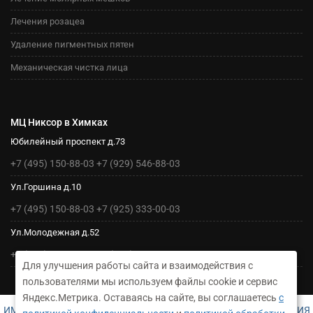
Лечения розацеа
Удаление пигментных пятен
Механическая чистка лица
МЦ Никсор в Химках
Юбилейный проспект д.73
+7 (495) 150-88-03
+7 (929) 546-88-03
Ул.Горшина д.10
+7 (495) 150-88-03
+7 (925) 333-00-03
Ул.Молодежная д.52
+7 (495) 150-88-03
+7 (925) 333-00-03
Для улучшения работы сайта и взаимодействия с
пользователями мы используем файлы cookie и сервис
Яндекс.Метрика. Оставаясь на сайте, вы соглашаетесь
с
ИМЕЮТСЯ ПРОТИВОПОКАЗАНИЯ. НЕОБХОДИМА КОНСУЛЬТАЦИЯ