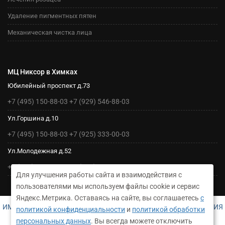
Удаление пигментных пятен
Механическая чистка лица
МЦ Никсор в Химках
Юбилейный проспект д.73
+7 (495) 150-88-03
+7 (929) 546-88-03
Ул.Горшина д.10
+7 (495) 150-88-03
+7 (925) 333-00-03
Ул.Молодежная д.52
+7 (495) 150-88-03
+7 (925) 333-00-03
Для улучшения работы сайта и взаимодействия с
пользователями мы используем файлы cookie и сервис
Яндекс.Метрика. Оставаясь на сайте, вы соглашаетесь
с
ИМЕЮТСЯ ПРОТИВОПОКАЗАНИЯ. НЕОБХОДИМА КОНСУЛЬТАЦИЯ
политикой конфиденциальности
и
политикой обработки
СПЕЦИАЛИСТА
персональных данных
. Вы всегда можете отключить
ДЛЯ УТОЧНЕНИЯ ИНФОРМАЦИИ СВЯЖИТЕСЬ С АДМИНИСТРАТОРОМ НАШЕГО МЕДЦЕНТРА