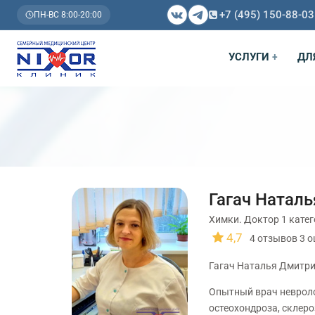
+7 (495) 150-88-03
ПН-ВС 8:00-20:00
УСЛУГИ
ДЛ
+
Гагач Натал
Химки. Доктор 1 кате
4,7
4
отзывов
3
о
Гагач Наталья Дмитри
Опытный врач невроло
остеохондроза, склеро