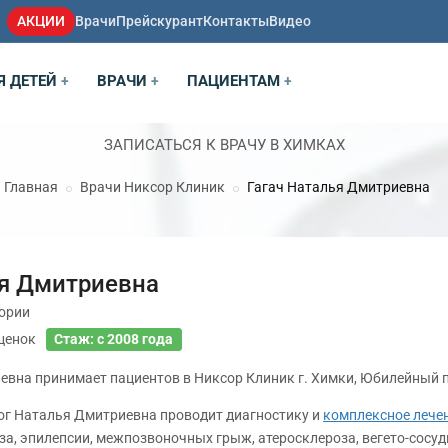
АКЦИИ
Врачи
Прейскурант
Контакты
Видео
Я ДЕТЕЙ
ВРАЧИ
ПАЦИЕНТАМ
+
+
+
ЗАПИСАТЬСЯ К ВРАЧУ В ХИМКАХ
Главная
Врачи Никсор Клиник
Гагач Наталья Дмитриевна
ья Дмитриевна
гории
ценок
Стаж: с 2008 года
евна принимает пациентов в Никсор Клиник г. Химки, Юбилейный п
г Наталья Дмитриевна проводит диагностику и
комплексное лече
за, эпилепсии, межпозвоночных грыж, атеросклероза, вегето-сосуд