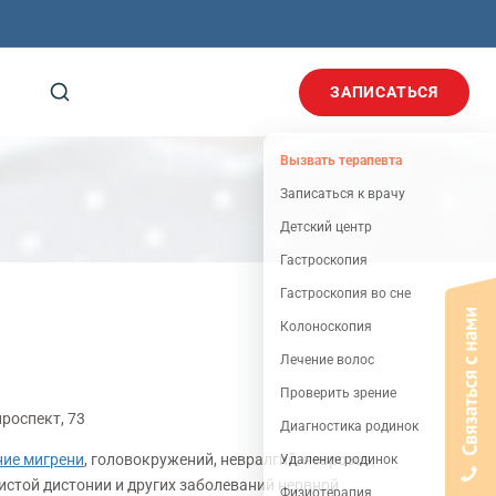
ЗАПИСАТЬСЯ
Вызвать терапевта
Записаться к врачу
Детский центр
Гастроскопия
Гастроскопия во сне
Колоноскопия
Лечение волос
Проверить зрение
роспект, 73
Диагностика родинок
ние мигрени
, головокружений, невралгий, неврозов,
Удаление родинок
истой дистонии и других заболеваний нервной
Физиотерапия