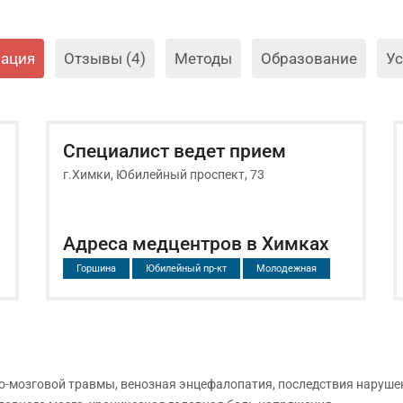
ация
Отзывы (4)
Методы
Образование
Ус
Специалист ведет прием
г.Химки, Юбилейный проспект, 73
Адреса медцентров в Химках
Горшина
Юбилейный пр-кт
Молодежная
но-мозговой травмы, венозная энцефалопатия, последствия наруш