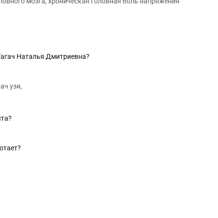
ловного мозга, хроническая головная боль напряжения
 Гагач Наталья Дмитриевна?
ач узи,
ста?
отает?