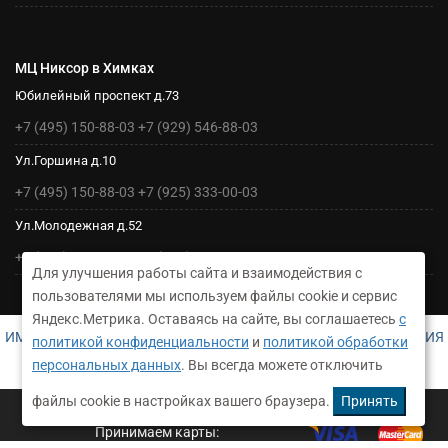
МЦ Никсор в Химках
Юбилейный проспект д.73
+7 (495) 150-88-03
+7 (929) 546-88-03
Ул.Горшина д.10
+7 (495) 150-88-03
+7 (925) 333-00-03
Ул.Молодежная д.52
+7 (495) 150-88-03
+7 (925) 333-00-03
Для улучшения работы сайта и взаимодействия с
пользователями мы используем файлы cookie и сервис
Яндекс.Метрика. Оставаясь на сайте, вы соглашаетесь
с
ИМЕЮТСЯ ПРОТИВОПОКАЗАНИЯ. НЕОБХОДИМА КОНСУЛЬТАЦИЯ
политикой конфиденциальности
и
политикой обработки
СПЕЦИАЛИСТА
персональных данных
. Вы всегда можете отключить
ДЛЯ УТОЧНЕНИЯ ИНФОРМАЦИИ СВЯЖИТЕСЬ С АДМИНИСТРАТОРОМ НАШЕГО МЕДЦЕНТРА
файлы cookie в настройках вашего браузера.
Принять
©2026 Медицинский центр Никсор Клиник в Химках
Принимаем карты: