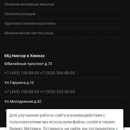
Лечение молярных мешков
Лечения розацеа
Удаление пигментных пятен
Механическая чистка лица
МЦ Никсор в Химках
Юбилейный проспект д.73
+7 (495) 150-88-03
+7 (929) 546-88-03
Ул.Горшина д.10
+7 (495) 150-88-03
+7 (925) 333-00-03
Ул.Молодежная д.52
+7 (495) 150-88-03
+7 (925) 333-00-03
Для улучшения работы сайта и взаимодействия с
пользователями мы используем файлы cookie и сервис
Яндекс.Метрика. Оставаясь на сайте, вы соглашаетесь
с