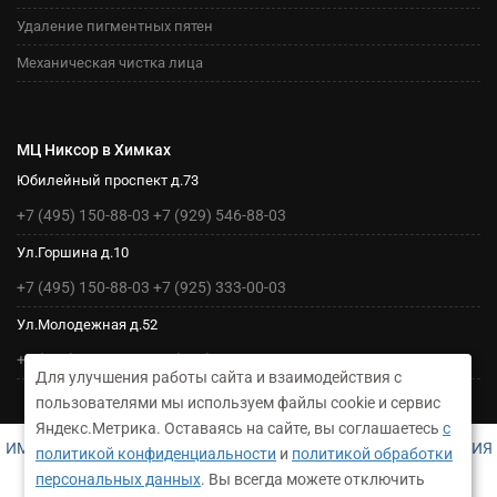
Удаление пигментных пятен
Механическая чистка лица
МЦ Никсор в Химках
Юбилейный проспект д.73
+7 (495) 150-88-03
+7 (929) 546-88-03
Ул.Горшина д.10
+7 (495) 150-88-03
+7 (925) 333-00-03
Ул.Молодежная д.52
+7 (495) 150-88-03
+7 (925) 333-00-03
Для улучшения работы сайта и взаимодействия с
пользователями мы используем файлы cookie и сервис
Яндекс.Метрика. Оставаясь на сайте, вы соглашаетесь
с
ИМЕЮТСЯ ПРОТИВОПОКАЗАНИЯ. НЕОБХОДИМА КОНСУЛЬТАЦИЯ
политикой конфиденциальности
и
политикой обработки
СПЕЦИАЛИСТА
персональных данных
. Вы всегда можете отключить
ДЛЯ УТОЧНЕНИЯ ИНФОРМАЦИИ СВЯЖИТЕСЬ С АДМИНИСТРАТОРОМ НАШЕГО МЕДЦЕНТРА