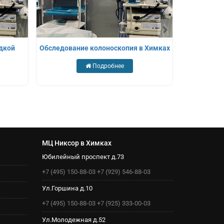
идкой
Обследование колоноскопия в Химках
Инт
Подробнее
МЦ Никсор в Химках
Юбилейный проспект д.73
+7 (495) 150-88-03
+7 (929) 546-88-03
Ул.Горшина д.10
+7 (495) 150-88-03
+7 (925) 333-00-03
Ул.Молодежная д.52