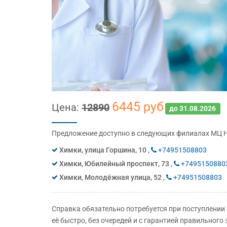
6445 руб
Цена:
12890
до 31.08.2026
Денисова
Предложение доступно в следующих филиалах МЦ 
Анна Викторовна
Химки, улица Горшина, 10
,
+74951508803
4,8
Рейтинг:
Химки, Юбилейный проспект, 73
,
+7495150880
Стаж с
1984 года
,
Отзывов:
10
Химки, Молодёжная улица, 52
,
+74951508803
ЗАПИСАТЬСЯ НА ПРИЕМ
Cправка обязательно потребуется при поступлении 
её быстро, без очередей и с гарантией правильного