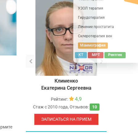
УЗОЛ терапия
Гирудотерапия
Лечение простатита
Склеротерапия вен
Маммография
КТ
МРТ
Рентген
Клименко
овна
Екатерина Сергеевна
Анна
9
4,9
Рейтинг:
Ре
вов:
11
Стаж с
2010 года
,
Отзывов:
10
Стаж с
1984
РИЕМ
ЗАПИСАТЬСЯ НА ПРИЕМ
ЗАПИСА
ормите