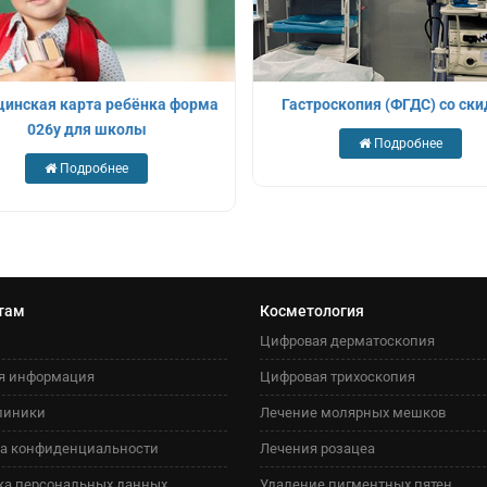
инская карта ребёнка форма
Гастроскопия (ФГДС) со ск
026у для школы
Подробнее
Подробнее
там
Косметология
Цифровая дерматоскопия
я информация
Цифровая трихоскопия
линики
Лечение молярных мешков
а конфиденциальности
Лечения розацеа
ка персональных данных
Удаление пигментных пятен