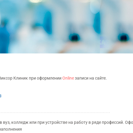
Антонова
Рубанова
Никсор Клиник при оформлении
Online
записи на сайте.
Елена Сергеевна
Анна Александр
5
4,
Рейтинг:
Рейтинг:
3
Стаж с
2003 года
,
Отзывов:
8
Стаж с
2007 года
,
Отзы
ЗАПИСАТЬСЯ НА ПРИЕМ
ЗАПИСАТЬСЯ НА П
в вуз, колледж или при устройстве на работу в ряде профессий. Оф
 заполнения