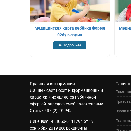
Химках
Медицинская карта ребёнка форма
Медиц
026у в садик
Подробнее
Правовая информация
Пациен
Данный сайт носит информационный
Памятка
характер и не является публичной
Правова
офертой, определяемой положениями
Статьи 437 (2) ГК РФ.
Врачи К
Политик
Лицензия: № Л050-0111294 от 19
сентября 2019
все реквизиты
Обработ