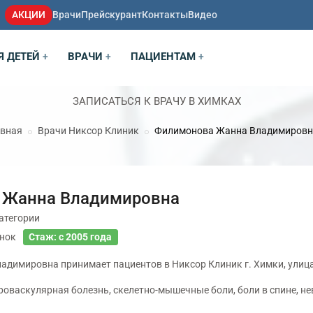
АКЦИИ
Врачи
Прейскурант
Контакты
Видео
Я ДЕТЕЙ
ВРАЧИ
ПАЦИЕНТАМ
+
+
+
ЗАПИСАТЬСЯ К ВРАЧУ В ХИМКАХ
авная
Врачи Никсор Клиник
Филимонова Жанна Владимировн
 Жанна Владимировна
атегории
нок
Стаж: с 2005 года
димировна принимает пациентов в Никсор Клиник г. Химки, улица
оваскулярная болезнь, скелетно-мышечные боли, боли в спине, не