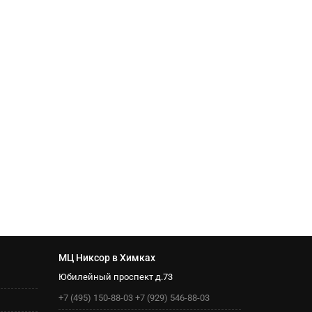
МЦ Никсор в Химках
Юбилейный проспект д.73
+7 (495) 150-88-03
+7 (929) 546-88-03