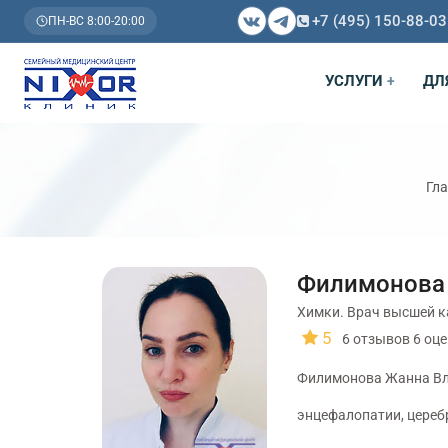
+7 (495) 150-88-03
ПН-ВС 8:00-20:00
УСЛУГИ
ДЛ
+
Гл
Филимонова
Химки. Врач высшей к
5
6
отзывов
6
оце
Филимонова Жанна Вла
энцефалопатии, церебр