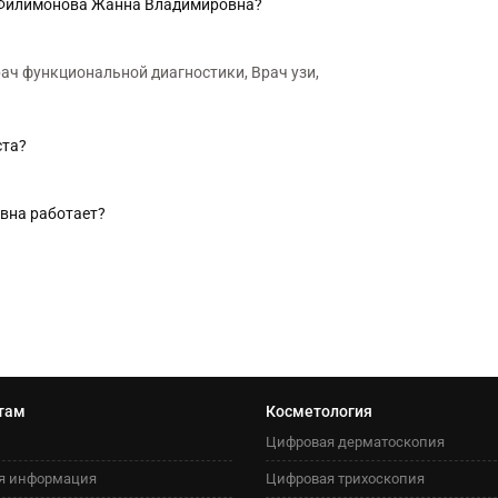
я Филимонова Жанна Владимировна?
рач функциональной диагностики, Врач узи,
ста?
вна работает?
там
Косметология
Цифровая дерматоскопия
я информация
Цифровая трихоскопия