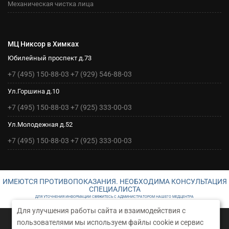
Механическая чистка лица
МЦ Никсор в Химках
Юбилейный проспект д.73
+7 (495) 150-88-03
+7 (929) 546-88-03
Ул.Горшина д.10
+7 (495) 150-88-03
+7 (925) 333-00-03
Ул.Молодежная д.52
+7 (495) 150-88-03
+7 (925) 333-00-03
ИМЕЮТСЯ ПРОТИВОПОКАЗАНИЯ. НЕОБХОДИМА КОНСУЛЬТАЦИЯ
СПЕЦИАЛИСТА
ДЛЯ УТОЧНЕНИЯ ИНФОРМАЦИИ СВЯЖИТЕСЬ С АДМИНИСТРАТОРОМ НАШЕГО МЕДЦЕНТРА
Для улучшения работы сайта и взаимодействия с
©2026 Медицинский центр Никсор Клиник в Химках
пользователями мы используем файлы cookie и сервис