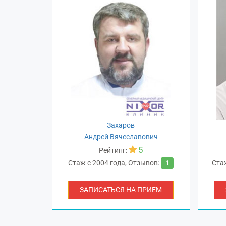
Захаров
ровна
Андрей Вячеславович
5
Рейтинг:
вов:
9
Стаж с
2004 года
,
Отзывов:
1
Ста
РИЕМ
ЗАПИСАТЬСЯ НА ПРИЕМ