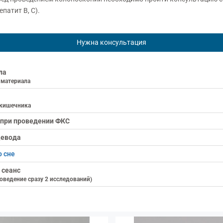
патит В, С).
Нужна консультация
ла
 материала
 кишечника
 при проведении ФКС
щевода
о сне
 сеанс
ведение сразу 2 исследований)