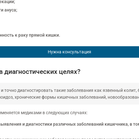
екации;
и ануса;
ность к раку прямой кишки.
Нужна консультация
 в диагностических целях?
и точно диагностировать такие заболевания как язвенный колит, б
лоидоз, хронические формы кишечных заболеваний, новообразован
именяется медиками в следующих случаях:
выявления и диагностики различных заболеваний кишечника, в т