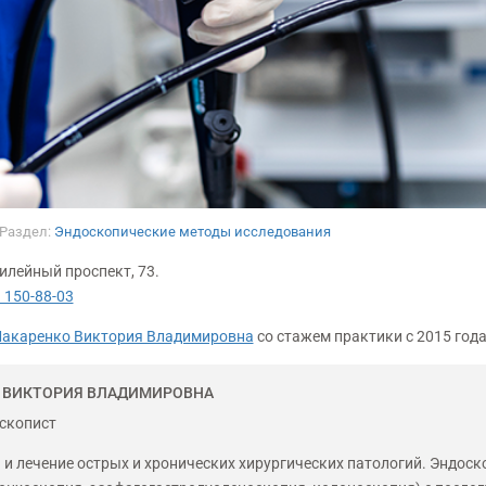
Раздел:
Эндоскопические методы исследования
илейный проспект, 73.
 150-88-03
акаренко Виктория Владимировна
со стажем практики с
2015 года
 ВИКТОРИЯ ВЛАДИМИРОВНА
оскопист
 и лечение острых и хронических хирургических патологий. Эндоск