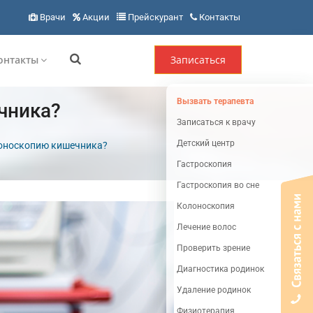
Врачи
Акции
Прейскурант
Контакты
онтакты
Записаться
Вызвать терапевта
чника?
Записаться к врачу
Детский центр
лоноскопию кишечника?
Гастроскопия
Гастроскопия во сне
Колоноскопия
Лечение волос
Проверить зрение
Диагностика родинок
Удаление родинок
Физиотерапия