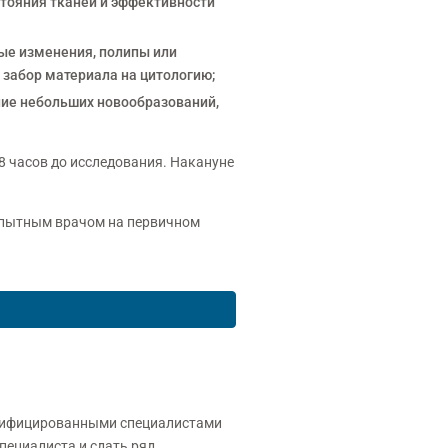
тояния тканей и эффективности
ые изменения, полипы или
 забор материала на цитологию;
ние небольших новообразований,
 8 часов до исследования. Накануне
 опытным врачом на первичном
лифицированными специалистами
пециалиста и сдать ряд