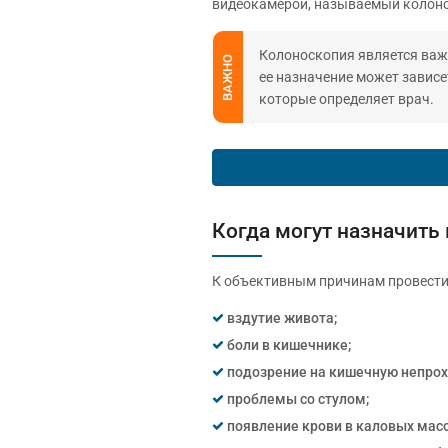
видеокамерой, называемый колон
Колоноскопия является важ
ВАЖНО
ее назначение может завис
которые определяет врач.
Когда могут назначить
К объективным причинам провести
вздутие живота;
боли в кишечнике;
подозрение на кишечную непро
проблемы со стулом;
появление крови в каловых масс