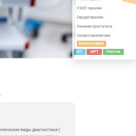
УЗОЛ терапия
Гирудотерапия
Лечение простатита
Склеротерапия вен
Маммография
КТ
МРТ
Рентген
.
опические виды диагностики (