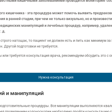
известными кишечными заболеваниями проводится мониторинг сос
того кишечника - эта процедура может помочь выявить предраков
я в ранней стадии, при чем не только визуально, но и произвести
едицинских манипуляций и лечебных процедур, например, удале
. д.
строго натощак, то пациент не должен есть и пить как минимум за
. Другой подготовки не требуется.
сы или требуется консультация врача, рекомендуем обсудить это с
Нужна консультация
ий и манипуляций
подготовительные процедуры. Все манипуляции выполняются ква
ед проведением колоноскопии необходимо пройти консультацию с