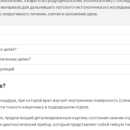
ронхоскопия, эзофагогастродуоденоскопия, колоноскопия) с посл
 материала для дальнейшего патолого-гистологического исследова
о оперативного лечения, снятие и наложение швов.
х целях?
тических целях?
пуляций
е?
оцедура, при которой врач изучает внутреннюю поверхность (слиз
сти тонкого кишечника в подвздошном отделе.
ия, предлагающий детализированную картину состояния нижних от
о-диагностический прибор, который представляет собой гибкую то