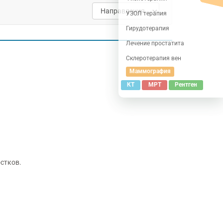
УЗОЛ терапия
Гирудотерапия
Лечение простатита
Склеротерапия вен
Маммография
КТ
МРТ
Рентген
стков.