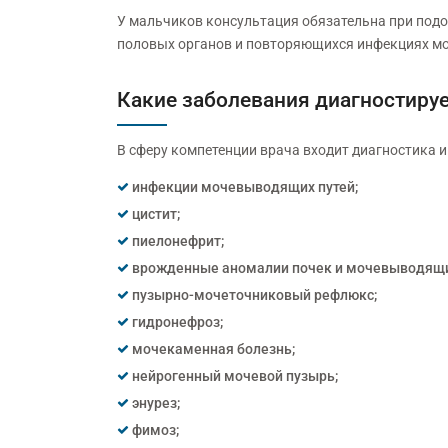
У мальчиков консультация обязательна при подо
половых органов и повторяющихся инфекциях мо
Какие заболевания диагностируе
В сферу компетенции врача входит диагностика 
инфекции мочевыводящих путей;
цистит;
пиелонефрит;
врожденные аномалии почек и мочевыводящи
пузырно-мочеточниковый рефлюкс;
гидронефроз;
мочекаменная болезнь;
нейрогенный мочевой пузырь;
энурез;
фимоз;