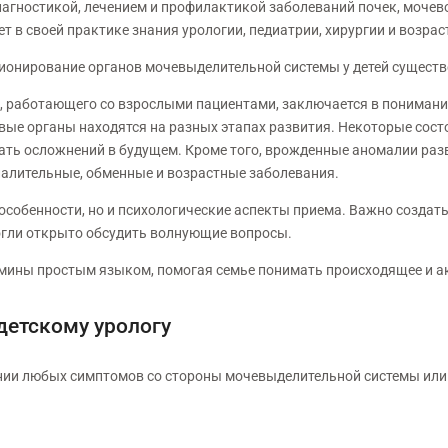
 диагностикой, лечением и профилактикой заболеваний почек, моче
ет в своей практике знания урологии, педиатрии, хирургии и возра
ционирование органов мочевыделительной системы у детей существ
та, работающего со взрослыми пациентами, заключается в понимани
вые органы находятся на разных этапах развития. Некоторые сос
жать осложнений в будущем. Кроме того, врожденные аномалии раз
спалительные, обменные и возрастные заболевания.
особенности, но и психологические аспекты приема. Важно создат
могли открыто обсудить волнующие вопросы.
ины простым языком, помогая семье понимать происходящее и ак
детскому урологу
ении любых симптомов со стороны мочевыделительной системы ил