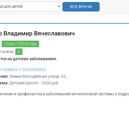
ВСЕ ВРАЧИ
о Владимир Вячеславович
,
Стаж с 2019 года
тзывов:
3
тся на детских заболеваниях.
51508803
+79253330003
ения:
Химки Молодёжная улица, 52
,
иема:
Детский уролог - 2500 руб
лечение и профилактика заболеваний мочеполовой системы у подро