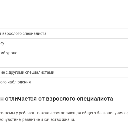
от взрослого специалиста
огу
кий уролог
ие с другими специалистами
ного наблюдения
он отличается от взрослого специалиста
истемы у ребенка - важная составляющая общего благополучия ор
мочувствие, развитие и качество жизни.