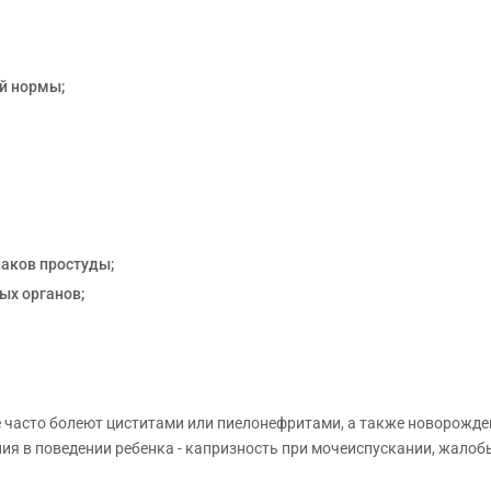
й нормы;
аков простуды;
ых органов;
ые часто болеют циститами или пиелонефритами, а также новорож
ия в поведении ребенка - капризность при мочеиспускании, жалоб