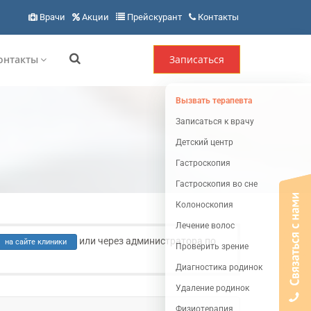
Врачи
Акции
Прейскурант
Контакты
онтакты
Записаться
Вызвать терапевта
Записаться к врачу
Детский центр
Гастроскопия
Гастроскопия во сне
Колоноскопия
Лечение волос
или через администратора по
на сайте клиники
Проверить зрение
Диагностика родинок
Удаление родинок
Физиотерапия