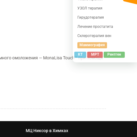
УЗОЛ терапия
Гирудотерапия
Лечение простатита
Склеротерапия вен
Маммография
КТ
МРТ
Рентген
имного омоложения — MonaLisa Touch™ при помощи
МЦ Никсор в Химках