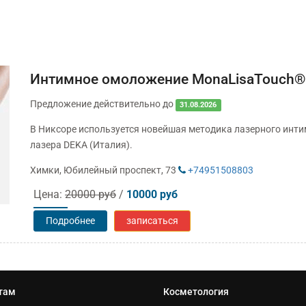
Интимное омоложение MonaLisaTouch®
Предложение действительно до
31.08.2026
В Никсоре используется новейшая методика лазерного инт
лазера DEKA (Италия).
Химки, Юбилейный проспект, 73
+74951508803
Цена:
20000 руб
/
10000 руб
Подробнее
записаться
там
Косметология