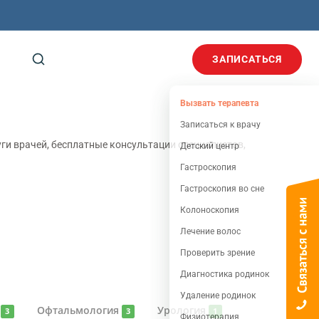
ЗАПИСАТЬСЯ
Вызвать терапевта
Записаться к врачу
ги врачей, бесплатные консультации специалистов,
Детский центр
Гастроскопия
Гастроскопия во сне
Колоноскопия
Лечение волос
Проверить зрение
Диагностика родинок
Удаление родинок
я
Офтальмология
Урология
3
3
1
Физиотерапия