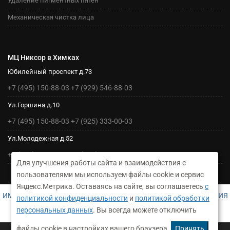
Удаление пигментных пятен
Механическая чистка лица
МЦ Никсор в Химках
Юбилейный проспект д.73
+7 (495) 150-88-03
+7 (929) 546-88-03
Ул.Горшина д.10
+7 (495) 150-88-03
+7 (925) 333-00-03
Ул.Молодежная д.52
+7 (495) 150-88-03
+7 (925) 333-00-03
Для улучшения работы сайта и взаимодействия с
пользователями мы используем файлы cookie и сервис
Яндекс.Метрика. Оставаясь на сайте, вы соглашаетесь
с
ИМЕЮТСЯ ПРОТИВОПОКАЗАНИЯ. НЕОБХОДИМА КОНСУЛЬТАЦИЯ
политикой конфиденциальности
и
политикой обработки
СПЕЦИАЛИСТА
персональных данных
. Вы всегда можете отключить
ДЛЯ УТОЧНЕНИЯ ИНФОРМАЦИИ СВЯЖИТЕСЬ С АДМИНИСТРАТОРОМ НАШЕГО МЕДЦЕНТРА
файлы cookie в настройках вашего браузера.
Принять