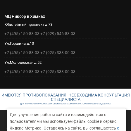
МЦ Никсор в Химках
Юбилейный проспект д.73
+7 (495) 150-88-03
+7 (929) 546-88-03
Ул.Горшина д.10
+7 (495) 150-88-03
+7 (925) 333-00-03
Ул.Молодежная д.52
+7 (495) 150-88-03
+7 (925) 333-00-03
ИМЕЮТСЯ ПРОТИВОПОКАЗАНИЯ. НЕОБХОДИМА КОНСУЛЬТАЦИЯ
СПЕЦИАЛИСТА
ДЛЯ УТОЧНЕНИЯ ИНФОРМАЦИИ СВЯЖИТЕСЬ С АДМИНИСТРАТОРОМ НАШЕГО МЕДЦЕНТРА
Для улучшения работы сайта и взаимодействия с
©2026 Медицинский центр Никсор Клиник в Химках
пользователями мы используем файлы cookie и сервис
Принимаем карты:
Яндекс.Метрика. Оставаясь на сайте, вы соглашаетесь
с
Техническое сопровождение и создание сайта RusGrup