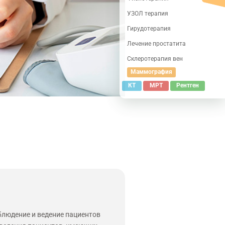
УЗОЛ терапия
Гирудотерапия
Лечение простатита
Склеротерапия вен
Маммография
КТ
МРТ
Рентген
блюдение и ведение пациентов