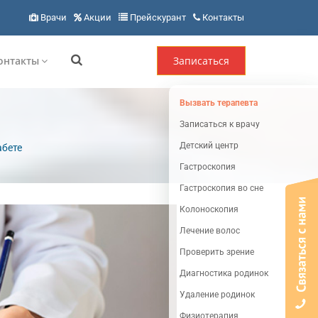
Врачи
Акции
Прейскурант
Контакты
онтакты
Записаться
Вызвать терапевта
Записаться к врачу
Детский центр
абете
Гастроскопия
Гастроскопия во сне
Колоноскопия
Лечение волос
Проверить зрение
Диагностика родинок
Удаление родинок
Физиотерапия