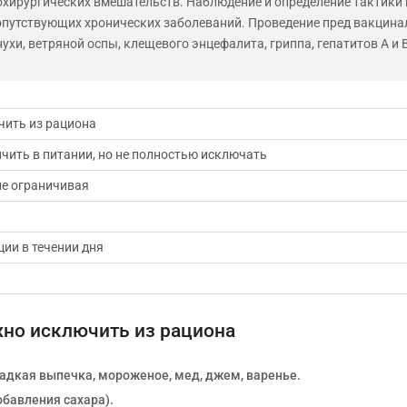
охирургических вмешательств. Наблюдение и определение тактики
опутствующих хронических заболеваний. Проведение пред вакцина
ухи, ветряной оспы, клещевого энцефалита, гриппа, гепатитов А и В
чить из рациона
чить в питании, но не полностью исключать
не ограничивая
ии в течении дня
жно исключить из рациона
ладкая выпечка, мороженое, мед, джем, варенье.
бавления сахара).