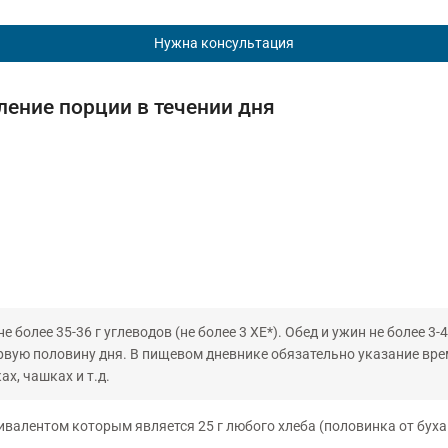
Нужна консультация
ение порции в течении дня
 более 35-36 г углеводов (не более 3 ХЕ*). Обед и ужин не более 3-4
ервую половину дня. В пищевом дневнике обязательно указание вр
ах, чашках и т.д.
эквивалентом которым является 25 г любого хлеба (половинка от бух