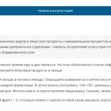
Нужна консультация
раничение жиров в пище (все продукты с минимальным процентом ж
ении артериального давления - снизить потребление соли в приго
ь йодированную соль.
овных приема еды и два перекуса. На ночь обязательно стакан кеф
ключайте белковые продукты и овощи.
и овощи, а потом углеводы. Обращайте внимание на количество уг
каждый прием пищи. В сутки можно употребить 100-150 г длинных у
ии дня. Использовать в приготовлении пищи варку, тушение, запека
ний фрукт = 2 столовые ложки с горкой готовой каши, макарон, карт