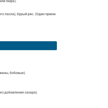
или пюре).
го пасла), бурый рис. (Один прием
ажаны, бобовые).
ез добавления сахара).