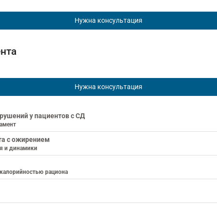
Нужна консультация
ента
Нужна консультация
рушений у пациентов с СД
ламент
та с ожирением
ия и динамики
 калорийностью рациона