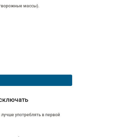
 творожные массы).
исключать
ы лучше употреблять в первой