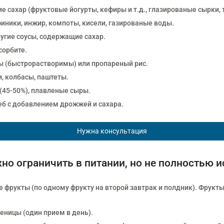
 сахар (фруктовые йогурты, кефиры и т.д., глазированые сырки,
финики, инжир, компоты, кисели, газированые воды.
ругие соусы, содержащие сахар.
сорбите.
 (быстрорастворимы) или пропареный рис.
, колбасы, паштеты.
(45-50%), плавленые сыры.
еб с добавлением дрожжей и сахара.
Нужна консультация
но ограничить в питании, но не полностью 
ие фрукты (по одному фрукту на второй завтрак и полдник). Фрукт
еницы (один прием в день).