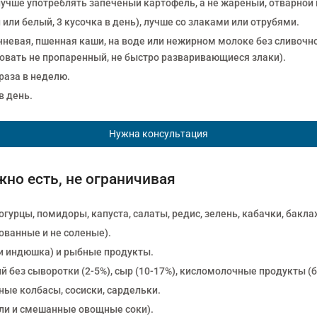
лучше употреблять запеченый картофель, а не жареный, отварной 
или белый, 3 кусочка в день), лучше со злаками или отрубями.
чневая, пшенная каши, на воде или нежирном молоке без сливочно
зовать не пропаренный, не быстро разваривающиеся злаки).
 раза в неделю.
в день.
Нужна консультация
но есть, не ограничивая
огурцы, помидоры, капуста, салаты, редис, зелень, кабачки, бакл
ованные и не соленые).
 и индюшка) и рыбные продукты.
 без сыворотки (2-5%), сыр (10-17%), кисломолочные продукты (б
ные колбасы, сосиски, сардельки.
ли и смешанные овощные соки).