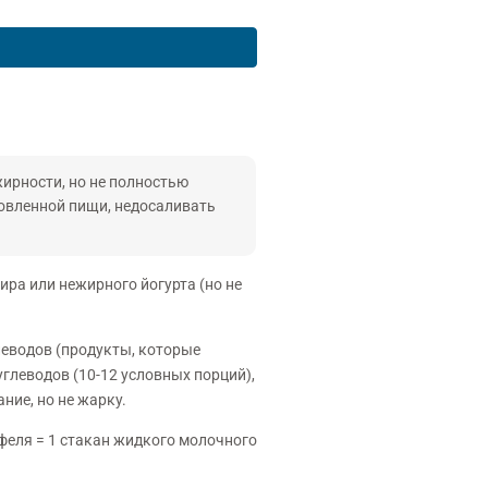
ирности, но не полностью
товленной пищи, недосаливать
ира или нежирного йогурта (но не
леводов (продукты, которые
глеводов (10-12 условных порций),
ние, но не жарку.
офеля = 1 стакан жидкого молочного