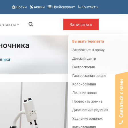
Врачи
Акции
Прейскурант
Контакты
онтакты
Записаться
Вызвать терапевта
ночника
Записаться к врачу
Детский центр
чника
Гастроскопия
Гастроскопия во сне
Колоноскопия
Лечение волос
Проверить зрение
Диагностика родинок
Удаление родинок
Физиотерапия