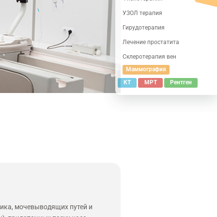
УЗОЛ терапия
Гирудотерапия
Лечение простатита
Склеротерапия вен
Маммография
КТ
МРТ
Рентген
ника, мочевыводящих путей и