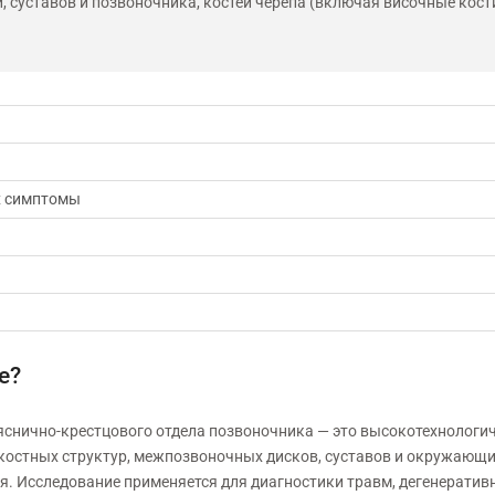
й, суставов и позвоночника, костей черепа (включая височные кост
х симптомы
е?
яснично-крестцового отдела позвоночника — это высокотехнологи
остных структур, межпозвоночных дисков, суставов и окружающих
. Исследование применяется для диагностики травм, дегенеративн