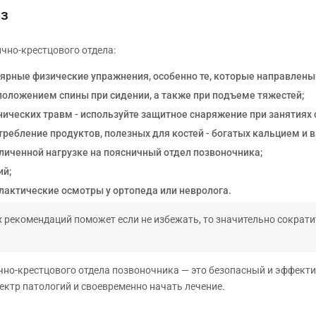
оз
чно-крестцового отдела:
лярные физические упражнения, особенно те, которые направлены
 положением спины при сидении, а также при подъеме тяжестей;
ических травм - используйте защитное снаряжение при занятиях 
требление продуктов, полезных для костей - богатых кальцием и 
личенной нагрузке на поясничный отдел позвоночника;
ий;
актические осмотры у ортопеда или невролога.
 рекомендаций поможет если не избежать, то значительно сократи
но-крестцового отдела позвоночника — это безопасный и эффекти
ктр патологий и своевременно начать лечение.