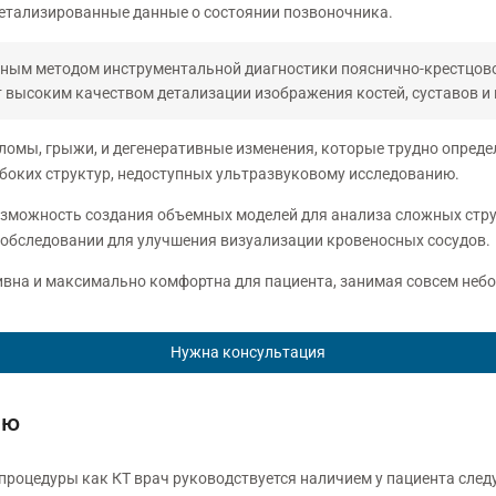
детализированные данные о состоянии позвоночника.
овным методом инструментальной диагностики пояснично-крестцово
 высоким качеством детализации изображения костей, суставов и 
ломы, грыжи, и дегенеративные изменения, которые трудно опреде
лубоких структур, недоступных ультразвуковому исследованию.
озможность создания объемных моделей для анализа сложных стру
 обследовании для улучшения визуализации кровеносных сосудов.
ивна и максимально комфортна для пациента, занимая совсем неб
Нужна консультация
ию
процедуры как КТ врач руководствуется наличием у пациента сле