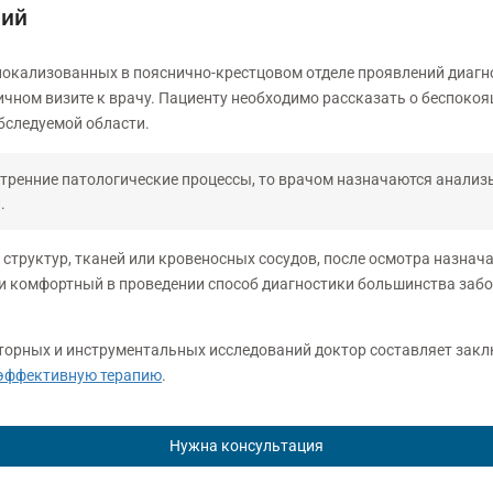
ний
окализованных в пояснично-крестцовом отделе проявлений диагно
чном визите к врачу. Пациенту необходимо рассказать о беспокоя
бследуемой области.
утренние патологические процессы, то врачом назначаются анали
.
 структур, тканей или кровеносных сосудов, после осмотра назна
 комфортный в проведении способ диагностики большинства забо
орных и инструментальных исследований доктор составляет заклю
эффективную терапию
.
Нужна консультация