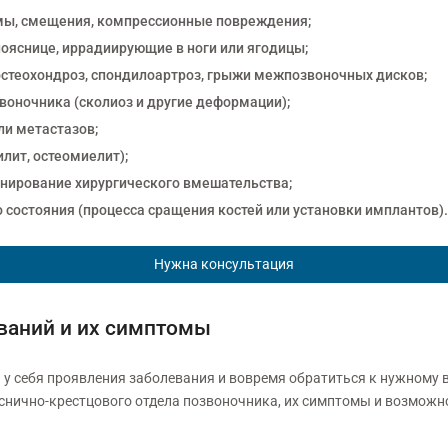
мы, смещения, компрессионные повреждения;
пояснице, иррадиирующие в ноги или ягодицы;
остеохондроз, спондилоартроз, грыжи межпозвоночных дисков;
воночника (сколиоз и другие деформации);
ли метастазов;
лит, остеомиелит);
анирование хирургического вмешательства;
состояния (процесса сращения костей или установки имплантов).
Нужна консультация
ваний и их симптомы
 у себя проявления заболевания и вовремя обратиться к нужному 
снично-крестцового отдела позвоночника, их симптомы и возможн