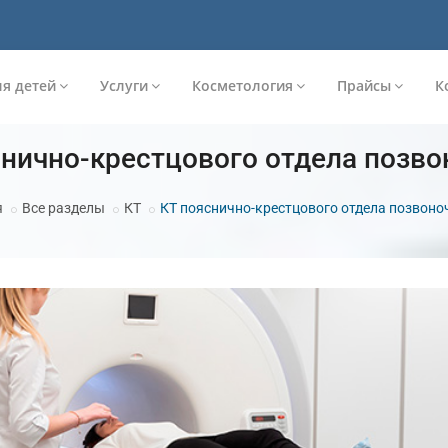
я детей
Услуги
Косметология
Прайсы
К
снично-крестцового отдела позво
я
Все разделы
КТ
КТ пояснично-крестцового отдела позвоно