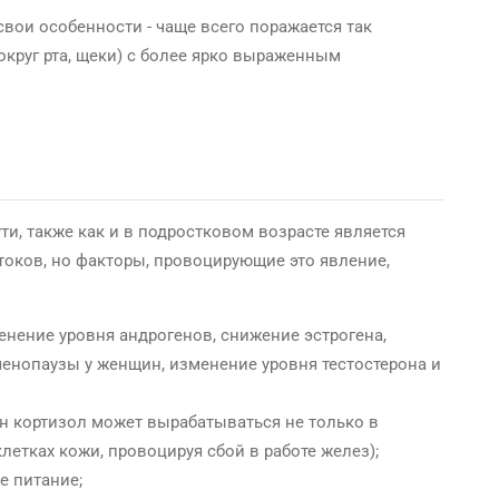
свои особенности - чаще всего поражается так
округ рта, щеки) с более ярко выраженным
и, также как и в подростковом возрасте является
токов, но факторы, провоцирующие это явление,
нение уровня андрогенов, снижение эстрогена,
енопаузы у женщин, изменение уровня тестостерона и
он кортизол может вырабатываться не только в
летках кожи, провоцируя сбой в работе желез);
е питание;